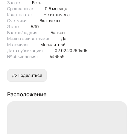
Залог:
есть
микроволновая печь, духовка, стиральная машина.
Срок залога:
0,5 месяца
Квартплата:
не включена
Эксклюзивное предложение!!
Счетчики:
включены
Этаж:
5/10
Балкон/лоджия:
балкон
Можно с животными:
да
Материал:
монолитный
Дата публикации:
02.02.2026 14:15
№ объявления:
446559
Поделиться
Расположение