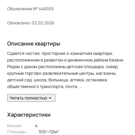
Объявление № 446559
Обновлено: 02.02.2026
Описание квартиры
Сдается чистая, просторная 4-комнатная квартира,
расположенном в развитом и динамичном районе Казани.
Рядом с домом расположены детская площадка, сквер,
крупные торгово-развлекательные центры, магазины,
детский сад, школа, больница, аптека, остановка
общественного транспорта, почта.
Читать полностью
В квартире сделан качественный ремонт. Сан. узел в
кафеле. Есть балкон.
Характеристики
Жильцам предоставляется из мебели: кухонный гарнитур,
Комнат:
4
диван, диван раскладной, кресла, 2 кровати, шкаф, шкаф-
Площадь:
103/-/12м²
купе, cтол, стулья. Из техники: холодильник, плита,