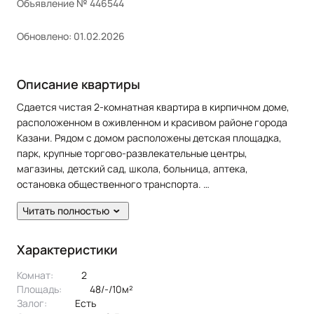
Объявление № 446544
Обновлено: 01.02.2026
Описание квартиры
Сдается чистая 2-комнатная квартира в кирпичном доме,
расположенном в оживленном и красивом районе города
Казани. Рядом с домом расположены детская площадка,
парк, крупные торгово-развлекательные центры,
магазины, детский сад, школа, больница, аптека,
остановка общественного транспорта.
Читать полностью
В квартире сделан косметический ремонт. Есть балкон.
Жильцам предоставляется из мебели: кухонный гарнитур,
2 дивана раскладных, шкаф-купе, cтол, стулья. Из техники:
Характеристики
холодильник, плита, духовка, стиральная машина.
Комнат:
2
Площадь:
48/-/10м²
Залог:
есть