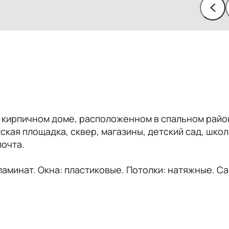
в кирпичном доме, расположенном в спальном райо
кая площадка, сквер, магазины, детский сад, школ
почта.
аминат. Окна: пластиковые. Потолки: натяжные. Са
рнитур, диван, кровать, шкаф, cтол, стулья. Из те
ка, стиральная машина, телевизор.