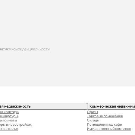
литике конфиденциальности
ая недвижимость
Коммерческая недвижим
ка квартиры
Офисы
а квартиры
Торговые помещения
а комнаты
Склады
иры в новостройках
Помещения под кафе
чное жилье
Имущественный комплекс