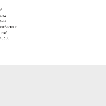
м²
есяц
чены
без балкона
ичный
446356