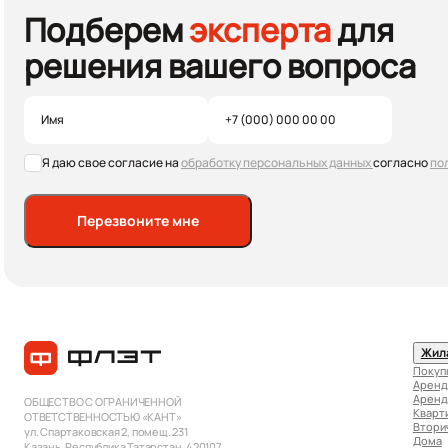
Подберем
эксперта
для
решения вашего вопроса
Я даю свое согласие на
обработку персональных данных
согласно
по
Перезвоните мне
Жил
Покуп
Аренд
Аренд
ОБЩЕСТВО С ОГРАНИЧЕННОЙ
Кварт
ОТВЕТСТВЕННОСТЬЮ «КАНТ»
Втори
ул. Спартаковская 2, помещ. 231
Дома
Казань, Республика Татарстан, 420107