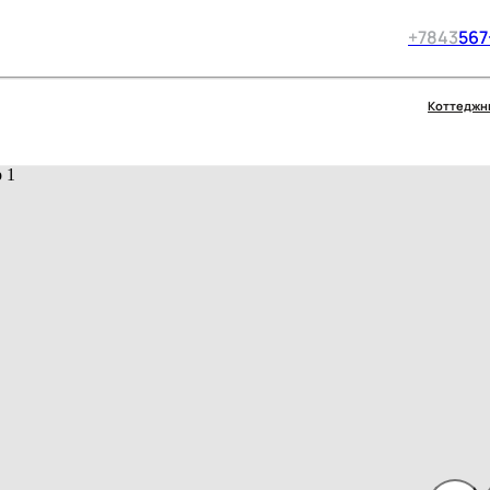
+7
843
567
Коттеджн