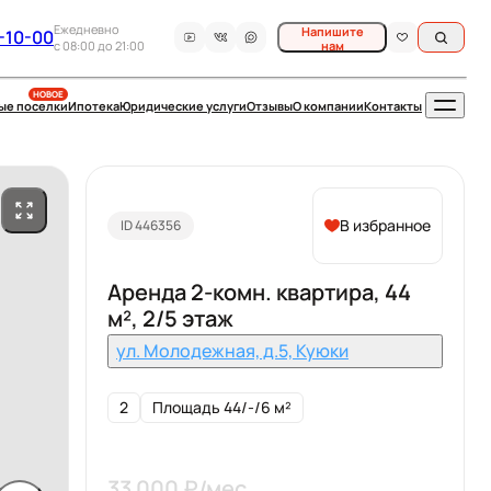
Ежедневно
Напишите
-10-00
c 08:00 до 21:00
нам
НОВОЕ
ые поселки
Ипотека
Юридические услуги
Отзывы
О компании
Контакты
В избранное
ID 446356
Аренда 2-комн. квартира, 44
м², 2/5 этаж
ул. Молодежная, д.5, Куюки
2
Площадь 44/-/6 м²
33 000 ₽/мес.