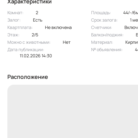
Характеристики
Эксклюзивное предложение!!
Комнат:
2
Площадь:
44/-/6
Залог:
есть
Срок залога:
1 м
Квартплата:
не включена
Счетчики:
вклю
Этаж:
2/5
Балкон/лоджия:
Можно с животными:
нет
Материал:
кирп
Дата публикации:
№ объявления:
11.02.2026 14:30
Расположение