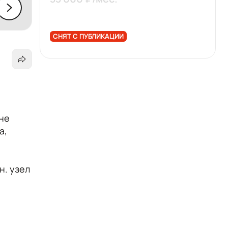
СНЯТ С ПУБЛИКАЦИИ
не
а,
н. узел
хники: