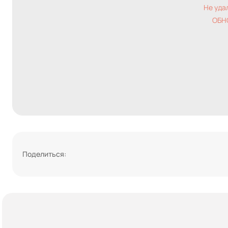
Не уда
ОБН
Поделиться: