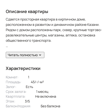
Описание квартиры
Сдается просторная квартира в кирпичном доме,
расположенном в развитом и динамичном районе Казани.
Рядом с домом расположены парк, сквер, крупные торгово-
развлекательные центры, магазины, аптека, остановка
общественного транспорта.
Жильцам предоставляется из мебели: кухонный гарнитур,
Читать полностью
диван раскладной, кровать, шкаф, cтол, стулья. Из техники:
холодильник, плита, микроволновая печь, стиральная
машина, телевизор, wi-fi, кондиционер.
Характеристики
Комнат:
1
Площадь:
45/-/-м²
Залог:
есть
Срок залога:
1 месяц
Квартплата:
не включена
Этаж:
3/5
Балкон/лоджия:
без балкона