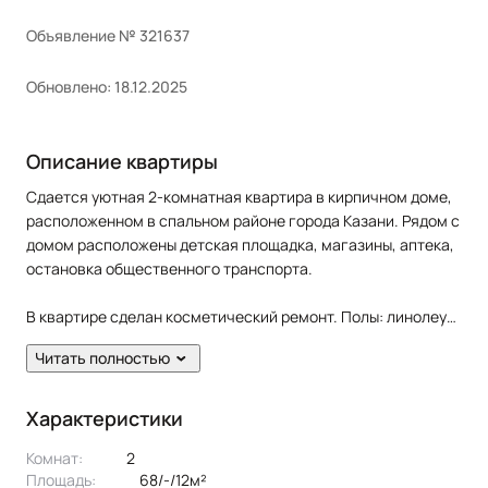
Объявление № 321637
Обновлено: 18.12.2025
Описание квартиры
Сдается уютная 2-комнатная квартира в кирпичном доме,
расположенном в спальном районе города Казани. Рядом с
домом расположены детская площадка, магазины, аптека,
остановка общественного транспорта.
В квартире сделан косметический ремонт. Полы: линолеум.
Окна: пластиковые. Потолки: натяжные. Есть балкон.
Читать полностью
Жильцам предоставляется из мебели: кухонный гарнитур,
2 дивана раскладных, стенка, шкаф, cтол, стулья. Из
техники: холодильник, плита, духовка, стиральная машина,
Характеристики
2 телевизора.
Комнат:
2
Площадь:
68/-/12м²