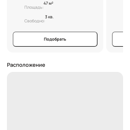
47 м²
Площадь:
Пл
3 кв.
Свободно:
Св
Подобрать
Расположение