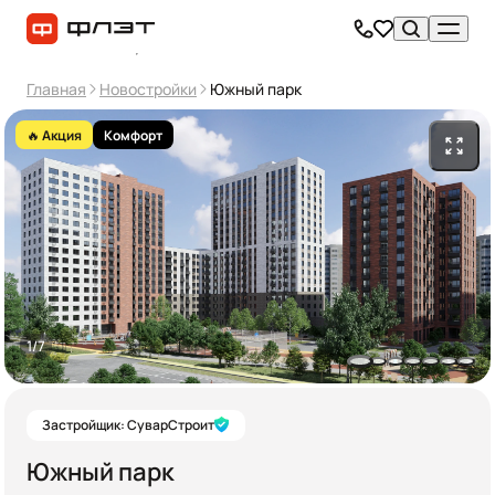
Главная
Новостройки
Южный парк
🔥 Акция
Комфорт
1/7
Застройщик: СуварСтроит
Южный парк