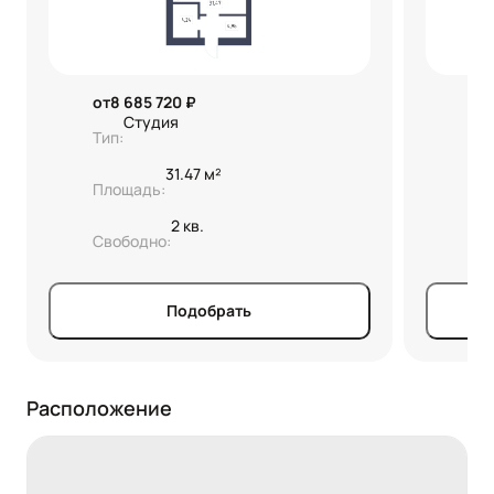
от
8 685 720 ₽
от
Студия
Тип:
Ко
31.47 м²
Площадь:
Пл
2 кв.
Свободно:
Св
Подобрать
Расположение