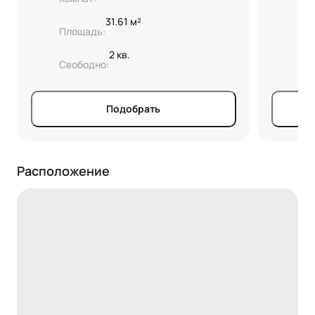
31.61 м²
Площадь:
Пл
2 кв.
Свободно:
Св
Подобрать
Расположение