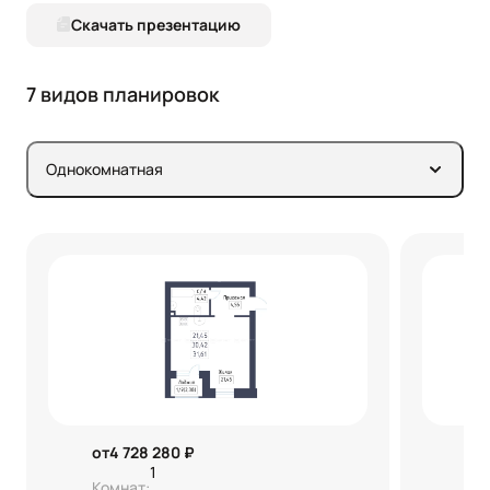
Скачать презентацию
7 видов планировок
Однокомнатная
от
4 728 280 ₽
от
1
Комнат:
Ко