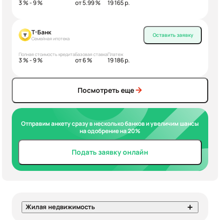
3 % - 9 %
от 5.99 %
19 165 р.
Т-Банк
Оставить заявку
Семейная ипотека
Полная стоимость кредита
Базовая ставка
Платеж
3 % - 9 %
от 6 %
19 186 р.
Посмотреть еще
Отправим анкету сразу в несколько банков и увеличим шансы
на одобрение на 20%
Подать заявку онлайн
Жилая недвижимость