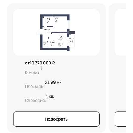
от
10 370 000 ₽
от
1
Комнат:
Ко
33.99 м²
Площадь:
Пл
1 кв.
Свободно:
Св
Подобрать