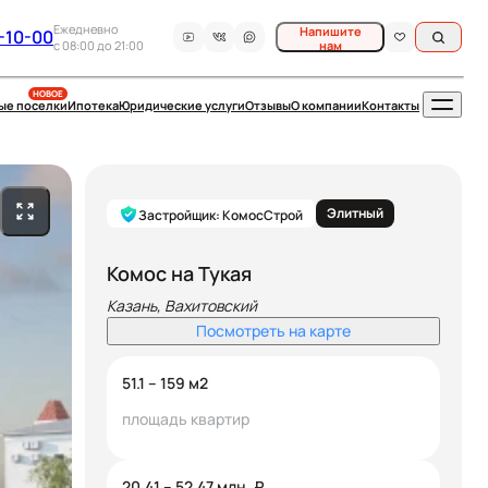
Ежедневно
Напишите
-10-00
c 08:00 до 21:00
нам
НОВОЕ
ые поселки
Ипотека
Юридические услуги
Отзывы
О компании
Контакты
Элитный
Застройщик: КомосСтрой
Комос на Тукая
Казань, Вахитовский
Посмотреть на карте
51.1 – 159
м2
площадь квартир
20.41 – 52.47
млн. ₽