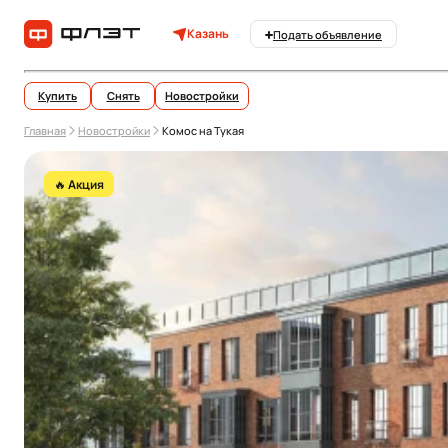
Казань
Подать объявление
Купить
Снять
Новостройки
Главная
Новостройки
Комос на Тукая
🔥 Акция