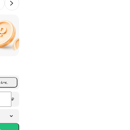
Сертификаты на сумму
более 150 тыс.
от партнеров ФЛЭТ
4+
к.
₽
в