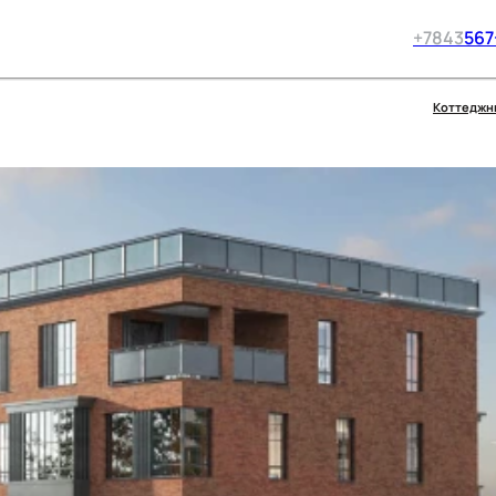
+7
843
567
Коттеджн