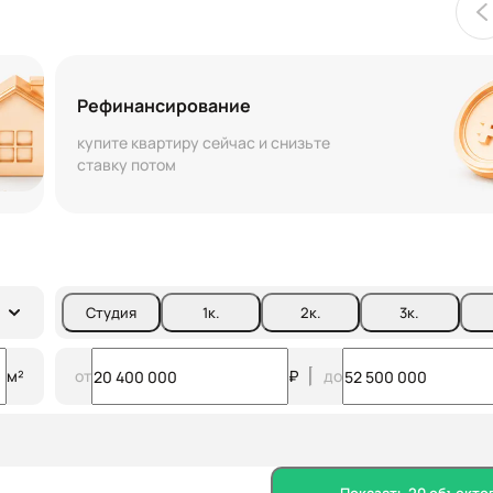
Рефинансирование
купите квартиру сейчас и снизьте
ставку потом
Студия
1
к.
2
к.
3
к.
м²
от
₽
до
Показать 20 объекто