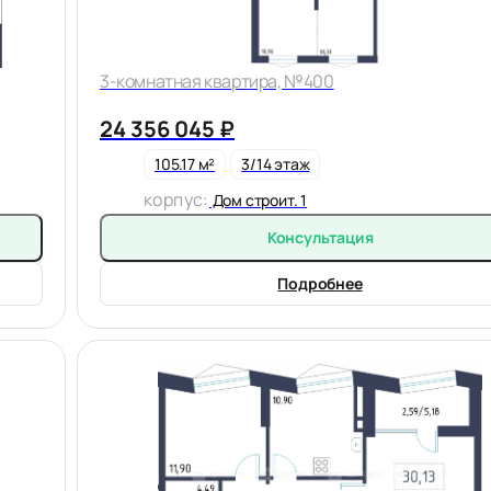
3-комнатная квартира, №400
24 356 045 ₽
105.17 м²
3/14 этаж
корпус:
Дом строит. 1
Консультация
Подробнее