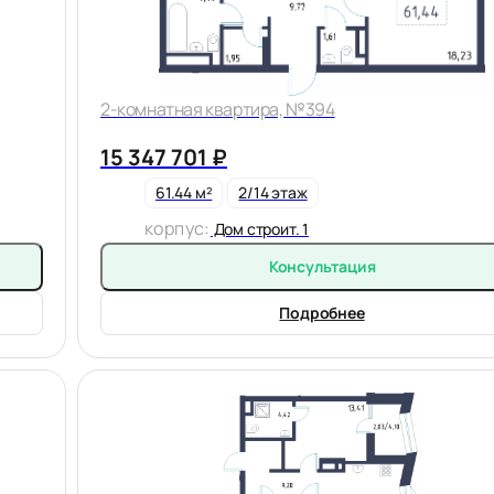
2-комнатная квартира, №394
15 347 701 ₽
61.44 м²
2/14 этаж
корпус:
Дом строит. 1
Консультация
Подробнее