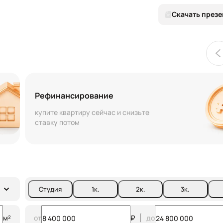
Скачать през
Рефинансирование
купите квартиру сейчас и снизьте
ставку потом
Студия
1
к.
2
к.
3
к.
м²
от
₽
до