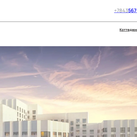
+7
843
567
Коттеджн