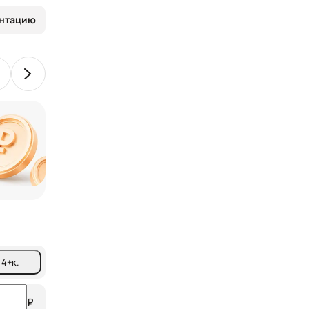
ентацию
Сертификаты на сумму
более 150 тыс.
от партнеров ФЛЭТ
4+
к.
₽