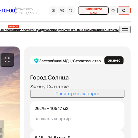
Ежедневно
Напишите
-10-00
c 08:00 до 21:00
нам
НОВОЕ
ые поселки
Ипотека
Юридические услуги
Отзывы
О компании
Контакты
Бизнес
Застройщик: МДЦ-Строительство
Город Солнца
Казань, Советский
Посмотреть на карте
26.76 – 105.17
м2
площадь квартир
8.45 – 24.8
млн. ₽