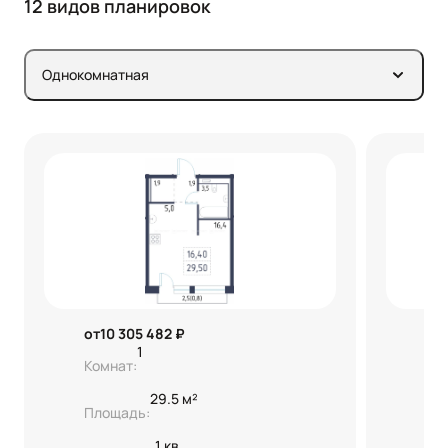
12 видов планировок
Однокомнатная
от
10 305 482 ₽
от
1
Комнат:
Ко
29.5 м²
Площадь:
Пл
1 кв.