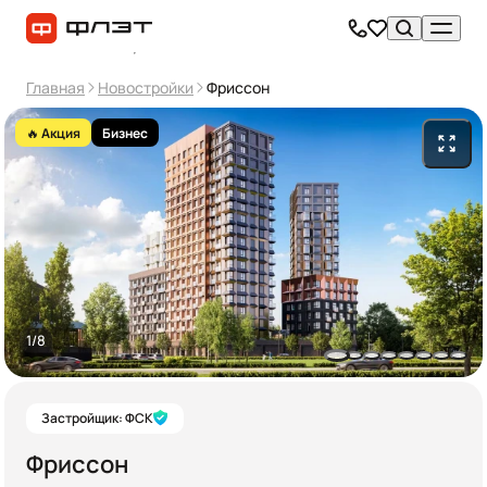
Главная
Новостройки
Фриссон
🔥 Акция
Бизнес
1/8
Застройщик: ФСК
Фриссон