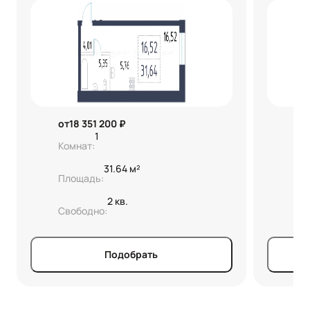
от
18 351 200 ₽
от
1
Комнат:
Ко
31.64 м²
Площадь:
Пл
2 кв.
Свободно:
Св
Подобрать