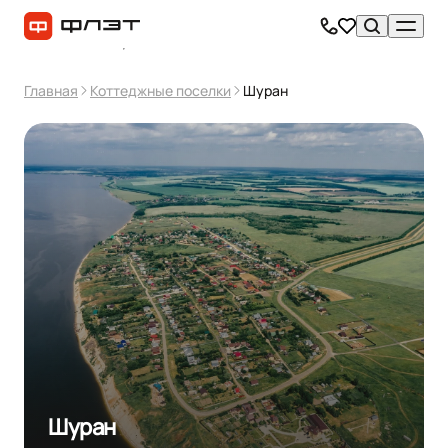
Главная
Коттеджные поселки
Шуран
Шуран