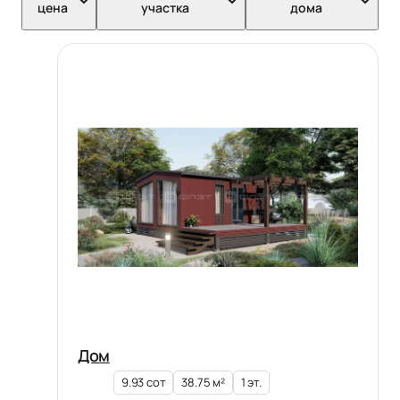
цена
участка
дома
Дом
9.93 сот
38.75 м²
1 эт.