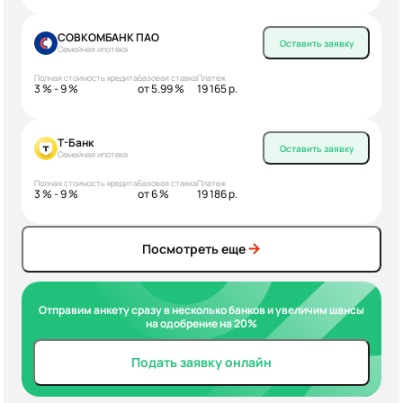
СОВКОМБАНК ПАО
Оставить заявку
Семейная ипотека
Полная стоимость кредита
Базовая ставка
Платеж
3 % - 9 %
от 5.99 %
19 165 р.
Т-Банк
Оставить заявку
Семейная ипотека
Полная стоимость кредита
Базовая ставка
Платеж
3 % - 9 %
от 6 %
19 186 р.
Посмотреть еще
Отправим анкету сразу в несколько банков и увеличим шансы
на одобрение на 20%
Подать заявку онлайн