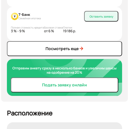
Т-Банк
Оставить заявку
Семейная ипотека
Полная стоимость кредита
Базовая ставка
Платеж
3 % - 9 %
от 6 %
19 186 р.
Посмотреть еще
Отправим анкету сразу в несколько банков и увеличим шансы
на одобрение на 20%
Подать заявку онлайн
Расположение