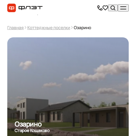
Главная
Коттеджные поселки
Озарино
Озарино
Старое Кощаково