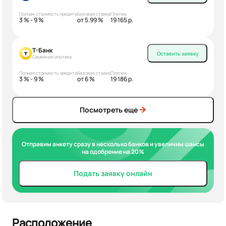
Полная стоимость кредита
Базовая ставка
Платеж
3 % - 9 %
от 5.99 %
19 165 р.
Т-Банк
Оставить заявку
Семейная ипотека
Полная стоимость кредита
Базовая ставка
Платеж
3 % - 9 %
от 6 %
19 186 р.
Посмотреть еще
Отправим анкету сразу в несколько банков и увеличим шансы
на одобрение на 20%
Подать заявку онлайн
Расположение