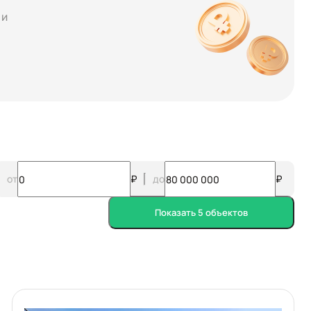
 и
от
₽
до
₽
Показать 5 объектов