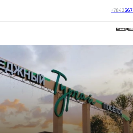
+7
843
567
Коттеджн