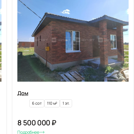
Дом
6 сот
110 м²
1 эт.
8 500 000 ₽
Подробнее