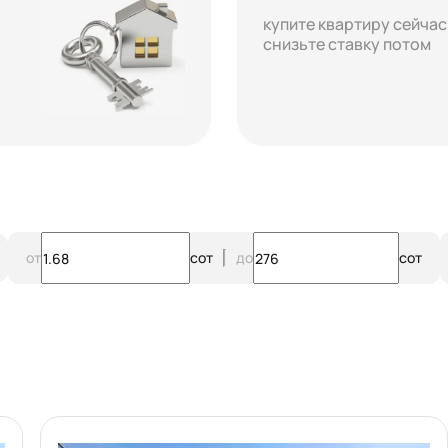
купите квартиру сейчас
снизьте ставку потом
от
сот
до
сот