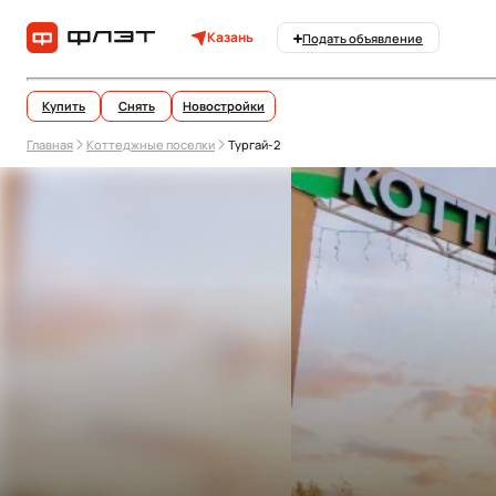
Казань
Подать объявление
Купить
Снять
Новостройки
Главная
Коттеджные поселки
Тургай-2