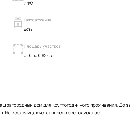
ИЖС
Газосабжение
Есть
Площадь участков
от 6 до 6.82 сот
ваш загородный дом для круглогодичного проживания. До 
и. На всех улицах установлено светодиодное
...