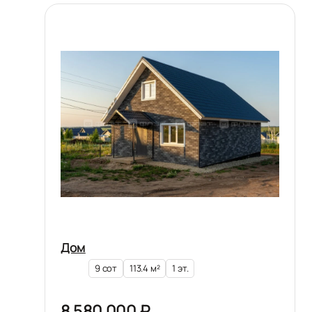
Дом
9 сот
113.4 м²
1 эт.
8 580 000 ₽