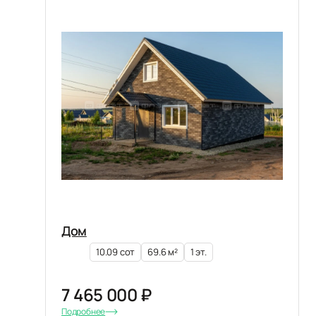
Дом
10.09 сот
69.6 м²
1 эт.
7 465 000 ₽
Подробнее