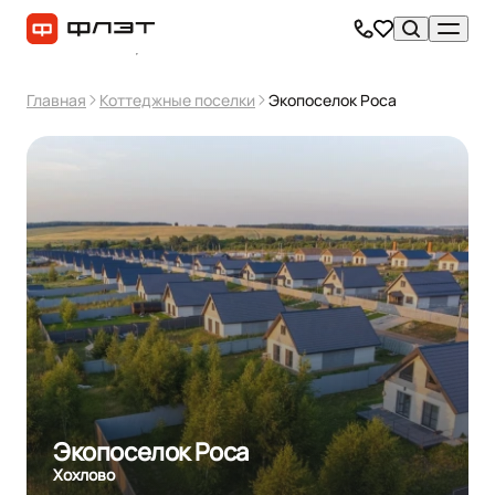
Главная
Коттеджные поселки
Экопоселок Роса
Экопоселок Роса
Хохлово