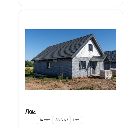
Дом
14 сот
86.6 м²
1 эт.