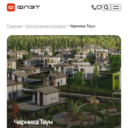
Главная
Коттеджные поселки
Черника Таун
Черника Таун