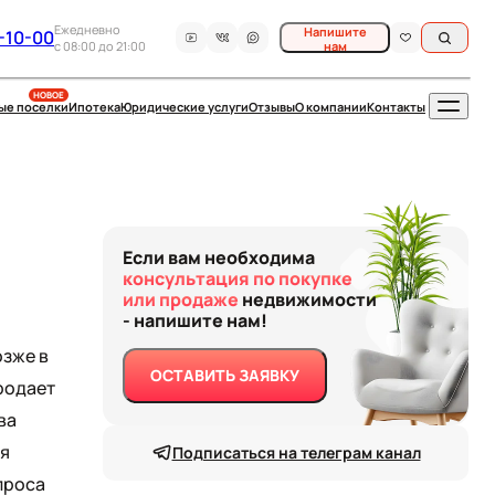
Ежедневно
Напишите
-10-00
c 08:00 до 21:00
нам
НОВОЕ
ые поселки
Ипотека
Юридические услуги
Отзывы
О компании
Контакты
Если вам необходима
консультация по покупке
или продаже
недвижимости
- напишите нам!
озже в
ОСТАВИТЬ ЗАЯВКУ
родает
ва
ля
Подписаться на телеграм канал
проса