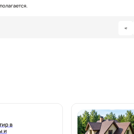
дполагается.
тир в
ы и