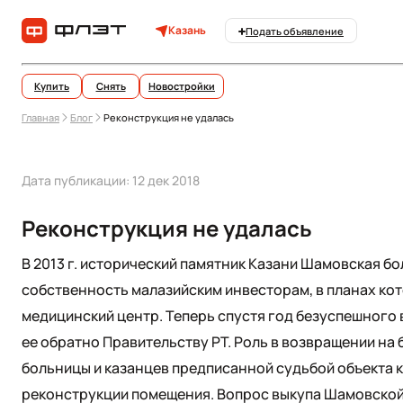
Казань
Подать объявление
Купить
Снять
Новостройки
Главная
Блог
Реконструкция не удалась
Дата публикации: 12 дек 2018
Реконструкция не удалась
В 2013 г. исторический памятник Казани Шамовская бол
собственность малазийским инвесторам, в планах кот
медицинский центр. Теперь спустя год безуспешного 
ее обратно Правительству РТ. Роль в возвращении на
больницы и казанцев предписанной судьбой объекта к
реконструкции помещения. Вопрос выкупа Шамовской 