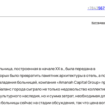
+7
843
567
Коттеджн
ьница, построенная в начале XX в., была передана в
орых было превратить памятник архитектуры в отель, а п
владения больницей, компания «Amanah Capital Group» п
 баланс города сыграло не только недовольство коллекти
ультурного наследия, но и сумма затрат, необходимая д
больницы сейчас на стадии обсуждения, так что цена во