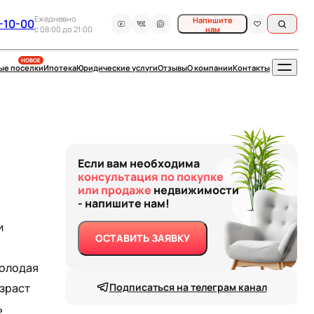
Ежедневно
Напишите
-10-00
c 08:00 до 21:00
нам
НОВОЕ
ые поселки
Ипотека
Юридические услуги
Отзывы
О компании
Контакты
Если вам необходима
консультация по покупке
или продаже
недвижимости
- напишите нам!
и
ОСТАВИТЬ ЗАЯВКУ
Молодая
озраст
Подписаться на телеграм канал
ь