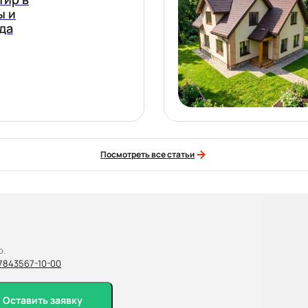
ы и
да
Посмотреть все статьи
о.
7
843
567-10-00
Оставить заявку