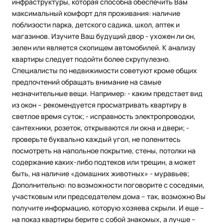
инфраструктуры, которая способна обеспечить Вам
максимальный комфорт для проживания: наличие
поблизости парка, детского садика, школ, аптек и
магазинов. Изучите Ваш будущий двор - ухожен ли он,
зелен или является скопищем автомобилей. К анализу
квартиры следует подойти более скрупулезно.
Специалисты по недвижимости советуют кроме общих
предпочтений обращать внимание на самые
незначительные вещи. Например: - каким предстает вид
из окон – рекомендуется просматривать квартиру в
светлое время суток; - исправность электропроводки,
сантехники, розеток, открываются ли окна и двери; -
проверьте буквально каждый угол, не поленитесь
посмотреть на напольное покрытие, стены, потолки на
содержание каких-либо подтеков или трещин, а может
быть, на наличие «домашних животных» - муравьев;
Дополнительно: по возможности поговорите с соседями,
участковым или председателем дома – так, возможно Вы
получите информацию, которую хозяева скрыли. И еще –
на показ квартиры берите с собой знакомых, а лучше –