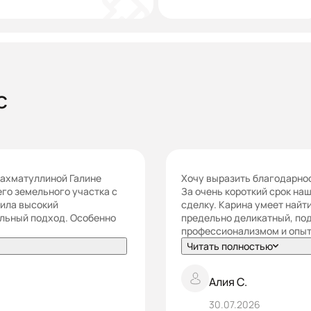
с
Рахматуллиной Галине
Хочу выразить благодарнос
го земельного участка с
За очень короткий срок на
вила высокий
сделку. Карина умеет найт
альный подход. Особенно
предельно деликатный, под
профессионализмом и опыт.
Читать полностью
Алия С.
30.07.2026