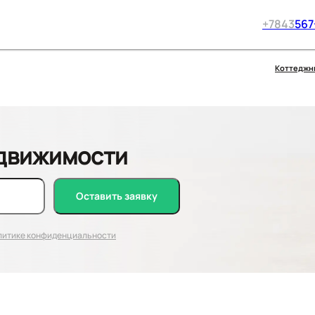
+7
843
567
Коттеджн
едвижимости
Оставить заявку
литике конфиденциальности