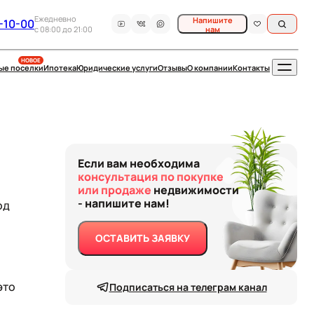
Ежедневно
Напишите
-10-00
c 08:00 до 21:00
нам
НОВОЕ
ые поселки
Ипотека
Юридические услуги
Отзывы
О компании
Контакты
Если вам необходима
консультация по покупке
или продаже
недвижимости
- напишите нам!
од
ОСТАВИТЬ ЗАЯВКУ
это
Подписаться на телеграм канал