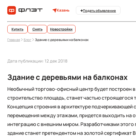
Казань
Подать объявление
Купить
Снять
Новостройки
Главная
Блог
Здание с деревьями на балконах
Дата публикации: 12 дек 2018
Здание с деревьями на балконах
Необычный торгово-офисный центр будет построен в
строительство площадь, станет частью строящегося 
Концепция строения в архитектуре подчеркивающей с
перемещения между этажами, придется выходить на от
интеграцию с внешним миром. Разработчиками этого пр
здание станет претендентом на золотой сертификат B