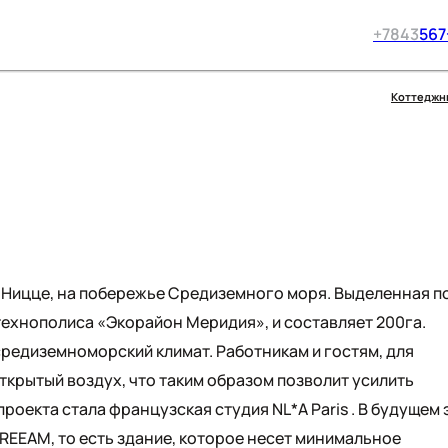
+7
843
567
Коттеджн
 Ницце, на побережье Средиземного моря. Выделенная п
технополиса «Экорайон Меридия», и составляет 200га.
редиземноморский климат. Работникам и гостям, для
крытый воздух, что таким образом позволит усилить
оекта стала французская студия NL*A Paris . В будущем 
REEAM, то есть здание, которое несет минимальное